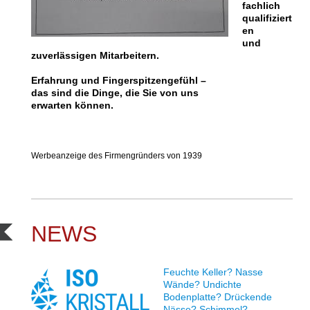
fachlich
qualifiziert
en
und
zuverlässigen Mitarbeitern.
Erfahrung und Fingerspitzengefühl –
das sind die Dinge, die Sie von uns
erwarten können.
Werbeanzeige des Firmengründers von 1939
NEWS
Feuchte Keller? Nasse
Wände? Undichte
Bodenplatte? Drückende
Nässe? Schimmel?