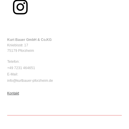
Kurt Bauer GmbH & Co.KG
Kniebisstr. 17
75179 Pforzheim
Telefon:
+49 7231 464651
E-Mail:
info@kurtbauer-pforzheim.de
Kontakt