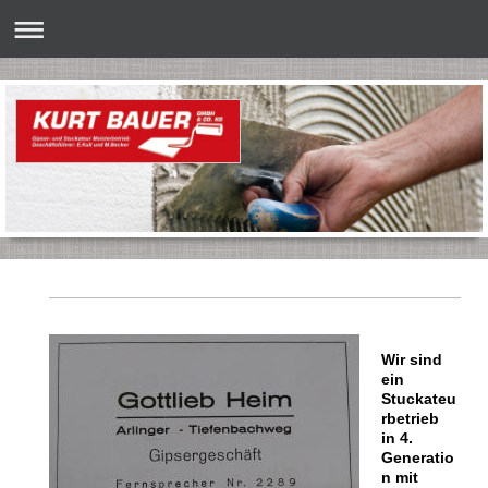
Wir
sind
ein
Stuckateu
rbetrieb
in 4.
Generatio
n mit