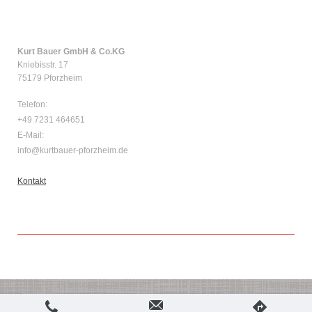
Kurt Bauer GmbH & Co.KG
Kniebisstr. 17
75179 Pforzheim
Telefon:
+49 7231 464651
E-Mail:
info@kurtbauer-pforzheim.de
Kontakt
Login
Druckversion
|
Sitemap
Webansicht
© Kurt Bauer GmbH & Co. KG